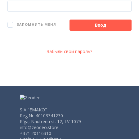
Вход
ЗАПОМНИТЬ МЕНЯ
Забыли свой пароль?
SIA "EMAKO"
Reg.Nr. 40103341230
Rīga, Nautrenu st. 12, LV-1079
info@zeodeo.store
+371 20116310