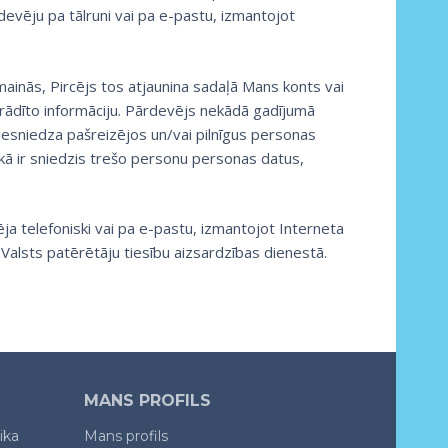
evēju pa tālruni vai pa e-pastu, izmantojot
ati mainās, Pircējs tos atjaunina sadaļā Mans konts vai
orādīto informāciju. Pārdevējs nekādā gadījumā
esniedza pašreizējos un/vai pilnīgus personas
lūkā ir sniedzis trešo personu personas datus,
a telefoniski vai pa e-pastu, izmantojot Interneta
 Valsts patērētāju tiesību aizsardzības dienestā.
MANS PROFILS
ika
Mans profils