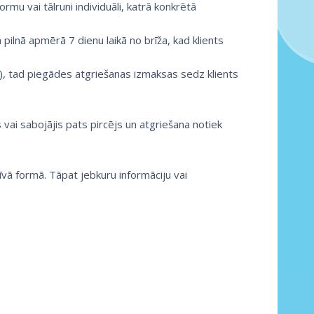
mu vai tālruni individuāli, katrā konkrētā
pilnā apmērā 7 dienu laikā no brīža, kad klients
lu), tad piegādes atgriešanas izmaksas sedz klients
 vai sabojājis pats pircējs un atgriešana notiek
vā formā. Tāpat jebkuru informāciju vai