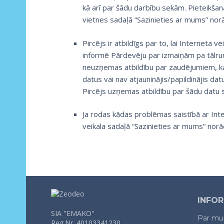
kā arī par šādu darbību sekām. Pieteikša
vietnes sadaļā “Sazinieties ar mums” norā
Pircējs ir atbildīgs par to, lai Interneta v
informē Pārdevēju par izmaiņām pa tālrun
neuzņemas atbildību par zaudējumiem, kas
datus vai nav atjauninājis/papildinājis da
Pircējs uzņemas atbildību par šādu datu 
Ja rodas kādas problēmas saistībā ar Inte
veikala sadaļā “Sazinieties ar mums” norā
INFOR
SIA "EMAKO"
Par m
Reg.Nr. 40103341230