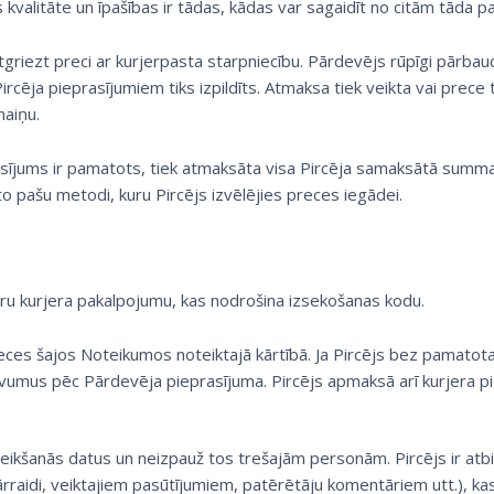
es kvalitāte un īpašības ir tādas, kādas var sagaidīt no citām tāda 
griezt preci ar kurjerpasta starpniecību. Pārdevējs rūpīgi pārbau
ircēja pieprasījumiem tiks izpildīts. Atmaksa tiek veikta vai prece 
maiņu.
asījums ir pamatots, tiek atmaksāta visa Pircēja samaksātā summa
o pašu metodi, kuru Pircējs izvēlējies preces iegādei.
uru kurjera pakalpojumu, kas nodrošina izsekošanas kodu.
ces šajos Noteikumos noteiktajā kārtībā. Ja Pircējs bez pamatot
umus pēc Pārdevēja pieprasījuma. Pircējs apmaksā arī kurjera pie
teikšanās datus un neizpauž tos trešajām personām. Pircējs ir at
raidi, veiktajiem pasūtījumiem, patērētāju komentāriem utt.), kas 