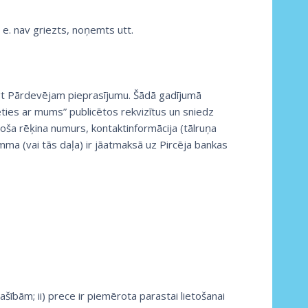
. e. nav griezts, noņemts utt.
iegt Pārdevējam pieprasījumu. Šādā gadījumā
eties ar mums” publicētos rekvizītus un sniedz
ša rēķina numurs, kontaktinformācija (tālruņa
ma (vai tās daļa) ir jāatmaksā uz Pircēja bankas
ašībām; ii) prece ir piemērota parastai lietošanai