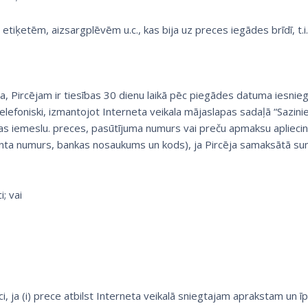
etiķetēm, aizsargplēvēm u.c., kas bija uz preces iegādes brīdī, t.i
īva, Pircējam ir tiesības 30 dienu laikā pēc piegādes datuma iesn
elefoniski, izmantojot Interneta veikala mājaslapas sadaļā “Sazini
s iemeslu. preces, pasūtījuma numurs vai preču apmaksu apliecino
onta numurs, bankas nosaukums un kods), ja Pircēja samaksātā sum
i; vai
, ja (i) prece atbilst Interneta veikalā sniegtajam aprakstam un īp