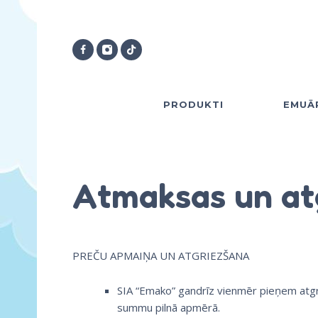
PRODUKTI
EMUĀ
Atmaksas un atg
PREČU APMAIŅA UN ATGRIEZŠANA
SIA “Emako” gandrīz vienmēr pieņem atgri
summu pilnā apmērā.