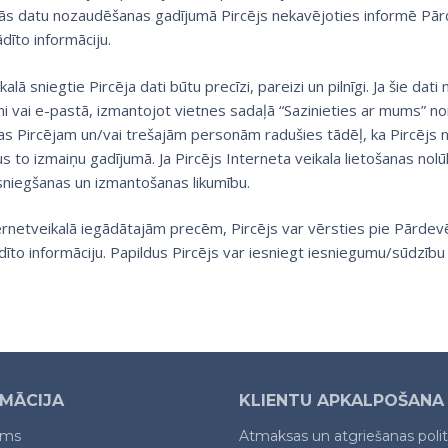
nās datu nozaudēšanas gadījumā Pircējs nekavējoties informē Pārd
dīto informāciju.
eikalā sniegtie Pircēja dati būtu precīzi, pareizi un pilnīgi. Ja šie d
i vai e-pastā, izmantojot vietnes sadaļā “Sazinieties ar mums” n
 Pircējam un/vai trešajām personām radušies tādēļ, ka Pircējs n
tus to izmaiņu gadījumā. Ja Pircējs Interneta veikala lietošanas no
sniegšanas un izmantošanas likumību.
rnetveikalā iegādātajām precēm, Pircējs var vērsties pie Pārdevēj
dīto informāciju. Papildus Pircējs var iesniegt iesniegumu/sūdzību
MĀCIJA
KLIENTU APKALPOŠANA
ums
Atmaksas un atgriešanas polit