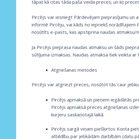
tāpat kā citas tāda paša veida preces; un iii) prec
Pircējs var iesniegt Pārdevējam pieprasījumu un at
informē Pircēju, vai kāds no iepriekš norādītajiem P
nosūtīts e-pasts, kas apstiprina naudas atmaksu/
Ja Pircējs pieprasa naudas atmaksu un šāds piepr
sūtījuma izmaksas. Naudas atmaksa tiek veikta ar t
Atgriešanas metodes
Pircējs var atgriezt preces, nosūtot tās caur jebk
Pircējs apmaksā un pieņem iegādātās pre
Pircējs apmaksā preces atgriešanas izdev
kurjeru saskaņotajā laikā.
Pircējs sargā viņam piešķirtos Konta pie
atbildību par jebkādām darbībām (datu pār