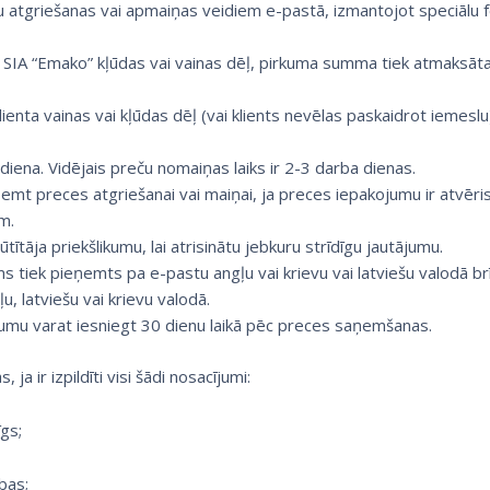
 atgriešanas vai apmaiņas veidiem e-pastā, izmantojot speciālu for
ci SIA “Emako” kļūdas vai vainas dēļ, pirkuma summa tiek atmaksāta 
lienta vainas vai kļūdas dēļ (vai klients nevēlas paskaidrot iemes
a diena. Vidējais preču nomaiņas laiks ir 2-3 darba dienas.
emt preces atgriešanai vai maiņai, ja preces iepakojumu ir atvēris
m.
tītāja priekšlikumu, lai atrisinātu jebkuru strīdīgu jautājumu.
 tiek pieņemts pa e-pastu angļu vai krievu vai latviešu valodā brī
, latviešu vai krievu valodā.
umu varat iesniegt 30 dienu laikā pēc preces saņemšanas.
ja ir izpildīti visi šādi nosacījumi:
īgs;
bas;