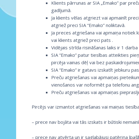
Klients pārrunas ar SIA „Emako” par preču
gadījumā.
Ja klients vēlas atgriezt vai apmainīt pre
atgriež preci SIA “Emako” noliktavā.
Ja preces atgriešana vai apmaiņa notiek k
vai klients atgriež preci pats .
Vidējais strīda risināšanas laiks ir 1 darb
SIA “Emako” patur tiesības atteikties pieņ
pircēja vainas dēļ vai bez paskaidrojumie
SIA “Emako” ir gatavs izskatīt jebkuru pasū
Preču atgriešanas vai apmaiņas pieteikums
vienošanos var noformēt pa telefonu angļu
Preču atgriešanas vai apmaiņas pieprasīj
Pircējs var izmantot atgriešanas vai maiņas tiesības, 
– prece nav bojāta vai tās izskats ir būtiski nemain
– prece nav atvērta un ir saglabājusi patēriņa īpašī