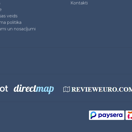
s
Kontakti
e
as veids
ma politika
mi un nosacījumi