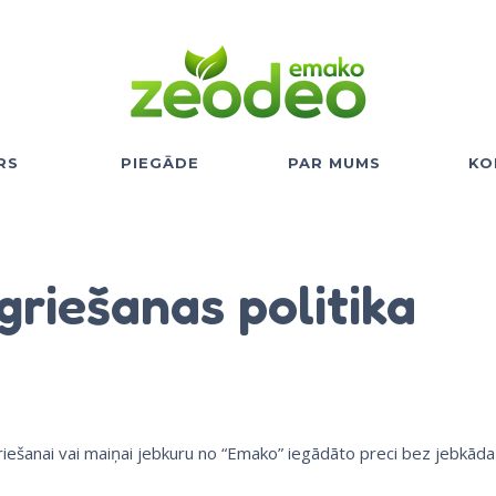
RS
PIEGĀDE
PAR MUMS
KO
riešanas politika
ešanai vai maiņai jebkuru no “Emako” iegādāto preci bez jebkāda 