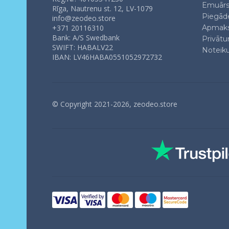
Emuār
Rīga, Nautrenu st. 12, LV-1079
Piegād
info@zeodeo.store
Apmaks
+371 20116310
Bank: A/S Swedbank
Privātu
SWIFT: HABALV22
Noteiku
IBAN: LV46HABA0551052972732
© Copyright 2021-2026, zeodeo.store