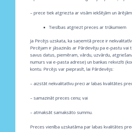
– prece tiek atgriezta ar visām iekšējām un ārējām 
Tiesības atgriezt preces ar trūkumiem
Ja Pircējs uzskata, ka saņemtā prece ir nekvalitat
Pircējam ir jāsazinās ar Pārdevēju pa e-pastu vai t
savus datus, piemēram, vārdu, uzvārdu, atgriešana
numurs vai e-pasta adrese) un bankas rekvizīti (k
kontu. Pircējs var pieprasīt, lai Pārdevējs:
– aizstāt nekvalitatīvu preci ar labas kvalitātes prec
– samazināt preces cenu; vai
– atmaksāt samaksāto summu.
Preces vienība uzskatāma par labas kvalitātes preci