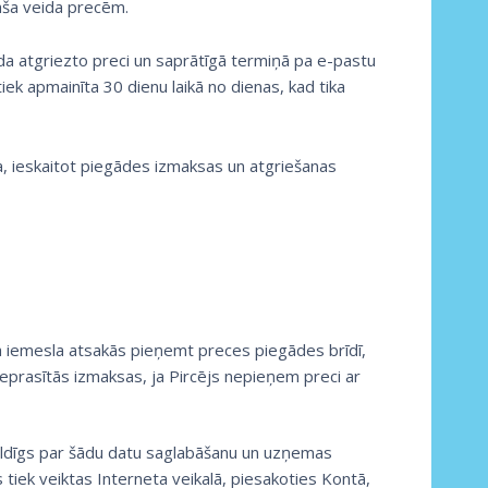
paša veida precēm.
da atgriezto preci un saprātīgā termiņā pa e-pastu
tiek apmainīta 30 dienu laikā no dienas, kad tika
, ieskaitot piegādes izmaksas un atgriešanas
a iemesla atsakās pieņemt preces piegādes brīdī,
prasītās izmaksas, ja Pircējs nepieņem preci ar
bildīgs par šādu datu saglabāšanu un uzņemas
tiek veiktas Interneta veikalā, piesakoties Kontā,