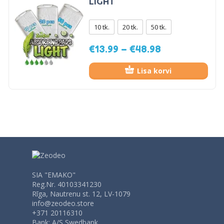
LIGHT
10 tk.
20 tk.
50 tk.
€
13.99
–
€
48.98
Lisa korvi
SIA "EMAKO"
Reg.Nr. 40103341230
Rīga, Nautrenu st. 12, LV-1079
info@zeodeo.store
+371 20116310
Bank: A/S Swedbank