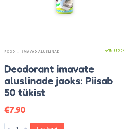
IN STOCK
POOD
IMAVAD ALUSLINAD
Deodorant imavate
aluslinade jaoks: Piisab
50 tükist
€
7.90
-
+
Lisa korvi