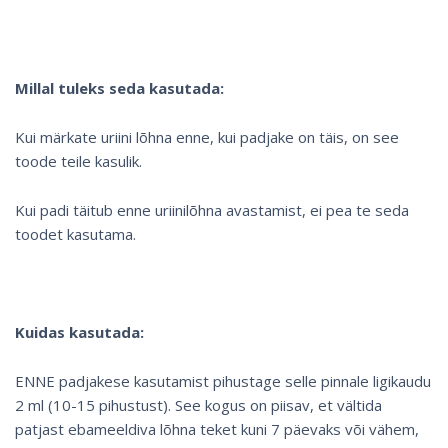
Millal tuleks seda kasutada:
Kui märkate uriini lõhna enne, kui padjake on täis, on see
toode teile kasulik.
Kui padi täitub enne uriinilõhna avastamist, ei pea te seda
toodet kasutama.
Kuidas kasutada:
ENNE padjakese kasutamist pihustage selle pinnale ligikaudu
2 ml (10-15 pihustust). See kogus on piisav, et vältida
patjast ebameeldiva lõhna teket kuni 7 päevaks või vähem,