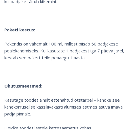
kui padjake täitub kiiremini.
Paketi kestus:
Pakendis on vähemalt 100 ml, millest piisab 50 padjakese
pealekandmiseks. Kui kasutate 1 padjakest iga 7 päeva järel,
kestab see pakett teile peaaegu 1 aasta.
Ohutusmeetmed:
Kasutage toodet ainult ettenähtud otstarbel – kandke see
kahekorruselise kassiliivakasti alumises astmes asuva imava
padja pinnale.
Hoidke toodet lastele kättesaamatus kohas.