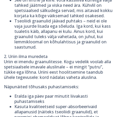
tahked jäätmed ja viska need ära. Kühvlil on
spetsiaalsed sälkudega servad, mis aitavad kokku
korjata ka kõige väiksemad tahked osakesed.
Tseoliidi graanulid jäävad puhtaks – neid ei ole
vaja juurde lisada ega sõeluda. Iga kord, kui kass
tualetis käib, allapanu ei kulu. Ainus kord, kui
graanulid tuleks välja vahetada, on juhul, kui
lemmikloomal on kõhulahtisus ja graanulid on
saastunud.
2. Uriin ilma muredeta
Uriin ei imendu graanulitesse. Kogu vedelik voolab alla
spetsiaalsele imavale aluslinale – ei mingit “putru”,
tükke ega lõhna. Uriini eest hoolitsemine taandub
ühele tegevusele: kord nädalas vaheta aluslina.
Näpunäited tõhusaks puhastamiseks:
Eralda iga päev paar minutit liivakasti
puhastamiseks
Kasuta kvaliteetseid super-absorbeerivaid
allapanusid (näiteks tseoliidi graanulid), et
paremini ebameeldivat lõhna kontrollida ja