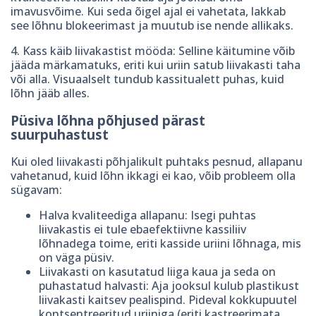
imavusvõime. Kui seda õigel ajal ei vahetata, lakkab
see lõhnu blokeerimast ja muutub ise nende allikaks.
4. Kass käib liivakastist mööda: Selline käitumine võib
jääda märkamatuks, eriti kui uriin satub liivakasti taha
või alla. Visuaalselt tundub kassitualett puhas, kuid
lõhn jääb alles.
Püsiva lõhna põhjused pärast
suurpuhastust
Kui oled liivakasti põhjalikult puhtaks pesnud, allapanu
vahetanud, kuid lõhn ikkagi ei kao, võib probleem olla
sügavam:
Halva kvaliteediga allapanu: Isegi puhtas
liivakastis ei tule ebaefektiivne kassiliiv
lõhnadega toime, eriti kasside uriini lõhnaga, mis
on väga püsiv.
Liivakasti on kasutatud liiga kaua ja seda on
puhastatud halvasti: Aja jooksul kulub plastikust
liivakasti kaitsev pealispind. Pideval kokkupuutel
kontsentreeritud uriiniga (eriti kastreerimata