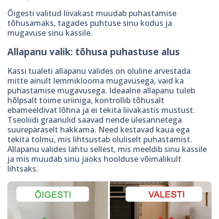
Õigesti valitud liivakast muudab puhastamise
tõhusamaks, tagades puhtuse sinu kodus ja
mugavuse sinu kassile.
Allapanu valik: tõhusa puhastuse alus
Kassi tualeti allapanu valides on oluline arvestada
mitte ainult lemmiklooma mugavusega, vaid ka
puhastamise mugavusega. Ideaalne allapanu tuleb
hõlpsalt toime uriiniga, kontrollib tõhusalt
ebameeldivat lõhna ja ei tekita liivakastis mustust.
Tseoliidi graanulid saavad nende ülesannetega
suurepäraselt hakkama. Need kestavad kaua ega
tekita tolmu, mis lihtsustab oluliselt puhastamist.
Allapanu valides lähtu sellest, mis meeldib sinu kassile
ja mis muudab sinu jaoks hoolduse võimalikult
lihtsaks.