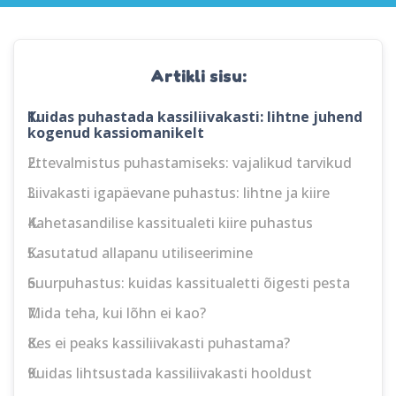
Artikli sisu:
1.
Kuidas puhastada kassiliivakasti: lihtne juhend
kogenud kassiomanikelt
2.
Ettevalmistus puhastamiseks: vajalikud tarvikud
3.
Liivakasti igapäevane puhastus: lihtne ja kiire
4.
Kahetasandilise kassitualeti kiire puhastus
5.
Kasutatud allapanu utiliseerimine
6.
Suurpuhastus: kuidas kassitualetti õigesti pesta
7.
Mida teha, kui lõhn ei kao?
8.
Kes ei peaks kassiliivakasti puhastama?
9.
Kuidas lihtsustada kassiliivakasti hooldust