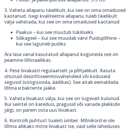
3. Vaheta allapanu täielikult, kui see on oma omadused
kaotanud. Isegi kvaliteetne allapanu tuleb täielikult
välja vahetada, kui see on oma omadused kaotanud:
Paakuv – kui see muutub tükiliseks
Silikageel – kui see muudab värvi Puidupõhine –
kui see laguneb pudiks
Ära lasa vanal kasutatud allapanul koguneda see on
peamine lõhnaallikas.
4. Pese liivakasti regulaarselt ja põhjalikult. Kasuta
ohutuid desinfitseerimisvahendeid või koduseid
segusid (söögisooda, äädikas). See aitab eemaldada
lõhna и bakterite jääke.
5. Vaheta liivakast välja, kui see on tugevalt kulunud.
Kui seintel on karedusi, pragusid või vanade plekkide
jälgi, on parem osta uus liivakast.
6. Kontrolli puhtust tualeti ümber. Mõnikord ei ole
lõhna allikaks mitte liivakast ise, vaid selle läheduses