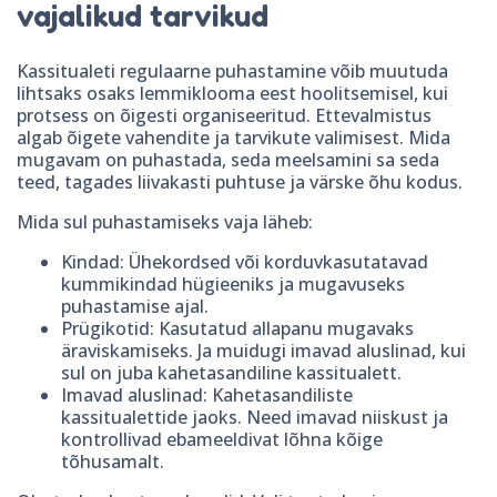
vajalikud tarvikud
Kassitualeti regulaarne puhastamine võib muutuda
lihtsaks osaks lemmiklooma eest hoolitsemisel, kui
protsess on õigesti organiseeritud. Ettevalmistus
algab õigete vahendite ja tarvikute valimisest. Mida
mugavam on puhastada, seda meelsamini sa seda
teed, tagades liivakasti puhtuse ja värske õhu kodus.
Mida sul puhastamiseks vaja läheb:
Kindad: Ühekordsed või korduvkasutatavad
kummikindad hügieeniks ja mugavuseks
puhastamise ajal.
Prügikotid: Kasutatud allapanu mugavaks
äraviskamiseks. Ja muidugi imavad aluslinad, kui
sul on juba kahetasandiline kassitualett.
Imavad aluslinad: Kahetasandiliste
kassitualettide jaoks. Need imavad niiskust ja
kontrollivad ebameeldivat lõhna kõige
tõhusamalt.