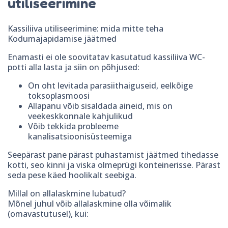
utiliseerimine
Kassiliiva utiliseerimine: mida mitte teha
Kodumajapidamise jäätmed
Enamasti ei ole soovitatav kasutatud kassiliiva WC-
potti alla lasta ja siin on põhjused:
On oht levitada parasiithaiguseid, eelkõige
toksoplasmoosi
Allapanu võib sisaldada aineid, mis on
veekeskkonnale kahjulikud
Võib tekkida probleeme
kanalisatsioonisüsteemiga
Seepärast pane pärast puhastamist jäätmed tihedasse
kotti, seo kinni ja viska olmeprügi konteinerisse. Pärast
seda pese käed hoolikalt seebiga.
Millal on allalaskmine lubatud?
Mõnel juhul võib allalaskmine olla võimalik
(omavastutusel), kui: