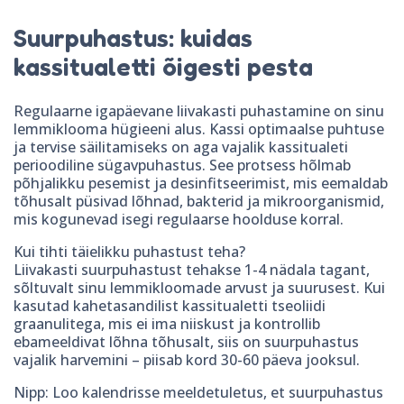
Suurpuhastus: kuidas
kassitualetti õigesti pesta
Regulaarne igapäevane liivakasti puhastamine on sinu
lemmiklooma hügieeni alus. Kassi optimaalse puhtuse
ja tervise säilitamiseks on aga vajalik kassitualeti
perioodiline sügavpuhastus. See protsess hõlmab
põhjalikku pesemist ja desinfitseerimist, mis eemaldab
tõhusalt püsivad lõhnad, bakterid ja mikroorganismid,
mis kogunevad isegi regulaarse hoolduse korral.
Kui tihti täielikku puhastust teha?
Liivakasti suurpuhastust tehakse 1-4 nädala tagant,
sõltuvalt sinu lemmikloomade arvust ja suurusest. Kui
kasutad kahetasandilist kassitualetti tseoliidi
graanulitega, mis ei ima niiskust ja kontrollib
ebameeldivat lõhna tõhusalt, siis on suurpuhastus
vajalik harvemini – piisab kord 30-60 päeva jooksul.
Nipp: Loo kalendrisse meeldetuletus, et suurpuhastus