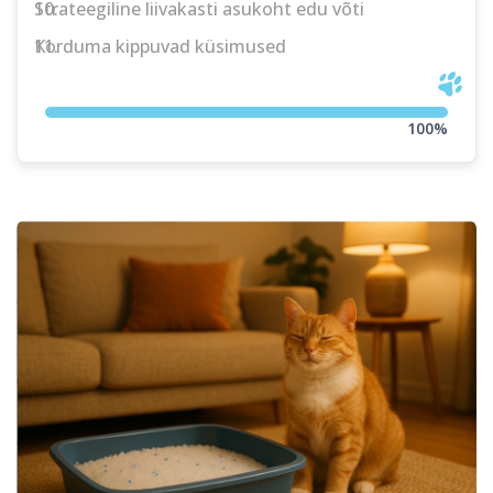
10.
Strateegiline liivakasti asukoht edu võti
11.
Korduma kippuvad küsimused
100%