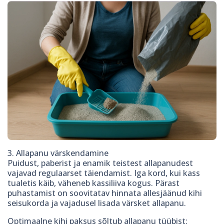
3. Allapanu värskendamine
Puidust, paberist ja enamik teistest allapanudest
vajavad regulaarset täiendamist. Iga kord, kui kass
tualetis käib, väheneb kassiliiva kogus. Pärast
puhastamist on soovitatav hinnata allesjäänud kihi
seisukorda ja vajadusel lisada värsket allapanu.
Optimaalne kihi paksus sõltub allapanu tüübist: