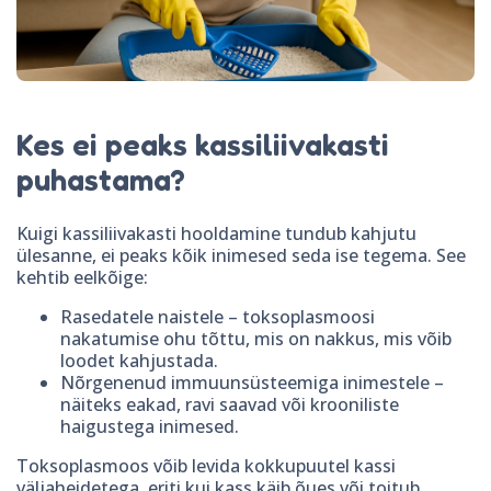
Kes ei peaks kassiliivakasti
puhastama?
Kuigi kassiliivakasti hooldamine tundub kahjutu
ülesanne, ei peaks kõik inimesed seda ise tegema. See
kehtib eelkõige:
Rasedatele naistele – toksoplasmoosi
nakatumise ohu tõttu, mis on nakkus, mis võib
loodet kahjustada.
Nõrgenenud immuunsüsteemiga inimestele –
näiteks eakad, ravi saavad või krooniliste
haigustega inimesed.
Toksoplasmoos võib levida kokkupuutel kassi
väljaheidetega, eriti kui kass käib õues või toitub