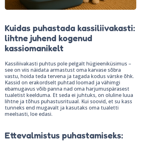
Kuidas puhastada kassiliivakasti:
lihtne juhend kogenud
kassiomanikelt
Kassiliivakasti puhtus pole pelgalt hügieeniküsimus –
see on viis näidata armastust oma karvase sõbra
vastu, hoida teda tervena ja tagada kodus värske õhk.
Kassid on erakordselt puhtad loomad ja vähimgi
ebamugavus võib panna nad oma harjumuspärasest
tualetist keelduma. Et seda ei juhtuks, on oluline luua
lihtne ja tõhus puhastusrituaal. Kui soovid, et su kass
tunneks end mugavalt ja kasutaks oma tualetti
meelsasti, loe edasi.
Ettevalmistus puhastamiseks: