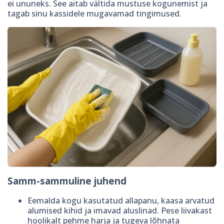
ei ununeks. See aitab vältida mustuse kogunemist ja
tagab sinu kassidele mugavamad tingimused.
Samm-sammuline juhend
Eemalda kogu kasutatud allapanu, kaasa arvatud
alumised kihid ja imavad aluslinad. Pese liivakast
hoolikalt pehme harja ja tugeva lõhnata