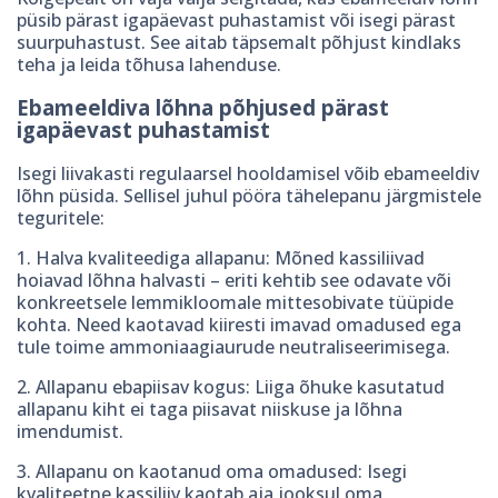
püsib pärast igapäevast puhastamist või isegi pärast
suurpuhastust. See aitab täpsemalt põhjust kindlaks
teha ja leida tõhusa lahenduse.
Ebameeldiva lõhna põhjused pärast
igapäevast puhastamist
Isegi liivakasti regulaarsel hooldamisel võib ebameeldiv
lõhn püsida. Sellisel juhul pööra tähelepanu järgmistele
teguritele:
1. Halva kvaliteediga allapanu: Mõned kassiliivad
hoiavad lõhna halvasti – eriti kehtib see odavate või
konkreetsele lemmikloomale mittesobivate tüüpide
kohta. Need kaotavad kiiresti imavad omadused ega
tule toime ammoniaagiaurude neutraliseerimisega.
2. Allapanu ebapiisav kogus: Liiga õhuke kasutatud
allapanu kiht ei taga piisavat niiskuse ja lõhna
imendumist.
3. Allapanu on kaotanud oma omadused: Isegi
kvaliteetne kassiliiv kaotab aja jooksul oma