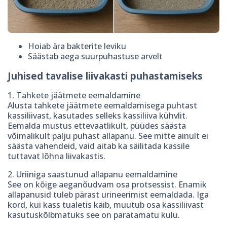
Hoiab ära bakterite leviku
Säästab aega suurpuhastuse arvelt
Juhised tavalise liivakasti puhastamiseks
1. Tahkete jäätmete eemaldamine
Alusta tahkete jäätmete eemaldamisega puhtast
kassiliivast, kasutades selleks kassiliiva kühvlit.
Eemalda mustus ettevaatlikult, püüdes säästa
võimalikult palju puhast allapanu. See mitte ainult ei
säästa vahendeid, vaid aitab ka säilitada kassile
tuttavat lõhna liivakastis.
2. Uriiniga saastunud allapanu eemaldamine
See on kõige aeganõudvam osa protsessist. Enamik
allapanusid tuleb pärast urineerimist eemaldada. Iga
kord, kui kass tualetis käib, muutub osa kassiliivast
kasutuskõlbmatuks see on paratamatu kulu.