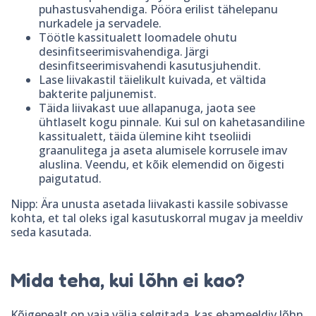
puhastusvahendiga. Pööra erilist tähelepanu
nurkadele ja servadele.
Töötle kassitualett loomadele ohutu
desinfitseerimisvahendiga. Järgi
desinfitseerimisvahendi kasutusjuhendit.
Lase liivakastil täielikult kuivada, et vältida
bakterite paljunemist.
Täida liivakast uue allapanuga, jaota see
ühtlaselt kogu pinnale. Kui sul on kahetasandiline
kassitualett, täida ülemine kiht tseoliidi
graanulitega ja aseta alumisele korrusele imav
aluslina. Veendu, et kõik elemendid on õigesti
paigutatud.
Nipp: Ära unusta asetada liivakasti kassile sobivasse
kohta, et tal oleks igal kasutuskorral mugav ja meeldiv
seda kasutada.
Mida teha, kui lõhn ei kao?
Kõigepealt on vaja välja selgitada, kas ebameeldiv lõhn