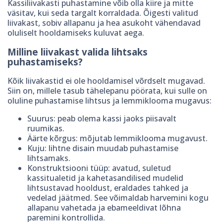
Kassiliivakasti puhastamine võib olla kiire ja mitte
väsitav, kui seda targalt korraldada. Õigesti valitud
liivakast, sobiv allapanu ja hea asukoht vähendavad
oluliselt hooldamiseks kuluvat aega.
Milline liivakast valida lihtsaks
puhastamiseks?
Kõik liivakastid ei ole hooldamisel võrdselt mugavad.
Siin on, millele tasub tähelepanu pöörata, kui sulle on
oluline puhastamise lihtsus ja lemmiklooma mugavus:
Suurus: peab olema kassi jaoks piisavalt
ruumikas.
Äärte kõrgus: mõjutab lemmiklooma mugavust.
Kuju: lihtne disain muudab puhastamise
lihtsamaks.
Konstruktsiooni tüüp: avatud, suletud
kassitualetid ja kahetasandilised mudelid
lihtsustavad hooldust, eraldades tahked ja
vedelad jäätmed. See võimaldab harvemini kogu
allapanu vahetada ja ebameeldivat lõhna
paremini kontrollida.