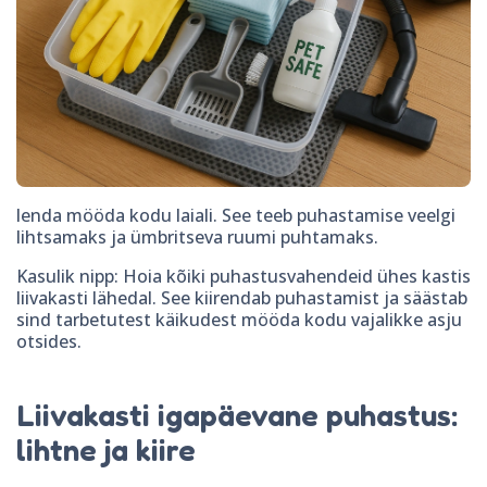
lenda mööda kodu laiali. See teeb puhastamise veelgi
lihtsamaks ja ümbritseva ruumi puhtamaks.
Kasulik nipp: Hoia kõiki puhastusvahendeid ühes kastis
liivakasti lähedal. See kiirendab puhastamist ja säästab
sind tarbetutest käikudest mööda kodu vajalikke asju
otsides.
Liivakasti igapäevane puhastus:
lihtne ja kiire