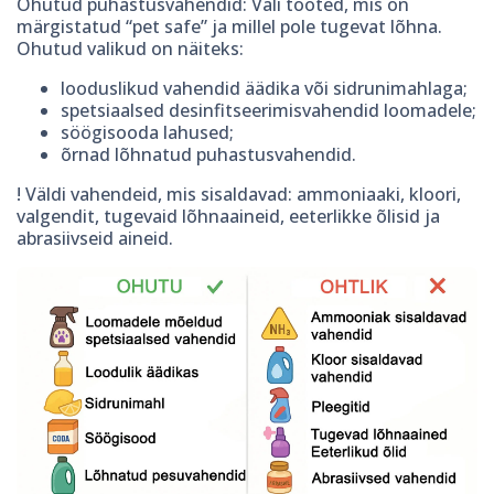
Ohutud puhastusvahendid: Vali tooted, mis on
märgistatud “pet safe” ja millel pole tugevat lõhna.
Ohutud valikud on näiteks:
looduslikud vahendid äädika või sidrunimahlaga;
spetsiaalsed desinfitseerimisvahendid loomadele;
söögisooda lahused;
õrnad lõhnatud puhastusvahendid.
! Väldi vahendeid, mis sisaldavad: ammoniaaki, kloori,
valgendit, tugevaid lõhnaaineid, eeterlikke õlisid ja
abrasiivseid aineid.