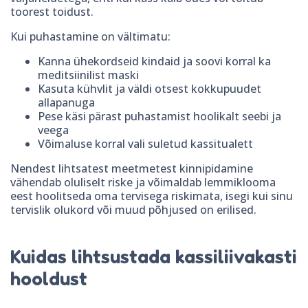
toorest toidust.
Kui puhastamine on vältimatu:
Kanna ühekordseid kindaid ja soovi korral ka
meditsiinilist maski
Kasuta kühvlit ja väldi otsest kokkupuudet
allapanuga
Pese käsi pärast puhastamist hoolikalt seebi ja
veega
Võimaluse korral vali suletud kassitualett
Nendest lihtsatest meetmetest kinnipidamine
vähendab oluliselt riske ja võimaldab lemmiklooma
eest hoolitseda oma tervisega riskimata, isegi kui sinu
tervislik olukord või muud põhjused on erilised.
Kuidas lihtsustada kassiliivakasti
hooldust