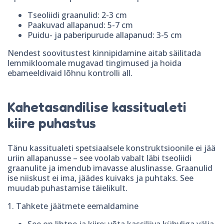
Tseoliidi graanulid: 2-3 cm
Paakuvad allapanud: 5-7 cm
Puidu- ja paberipurude allapanud: 3-5 cm
Nendest soovitustest kinnipidamine aitab säilitada
lemmikloomale mugavad tingimused ja hoida
ebameeldivaid lõhnu kontrolli all.
Kahetasandilise kassitualeti
kiire puhastus
Tänu kassitualeti spetsiaalsele konstruktsioonile ei jää
uriin allapanusse – see voolab vabalt läbi tseoliidi
graanulite ja imendub imavasse aluslinasse. Graanulid
ise niiskust ei ima, jäädes kuivaks ja puhtaks. See
muudab puhastamise täielikult.
1. Tahkete jäätmete eemaldamine
See on lihtne ja kiire: võta kassiliiva kühvliga välja