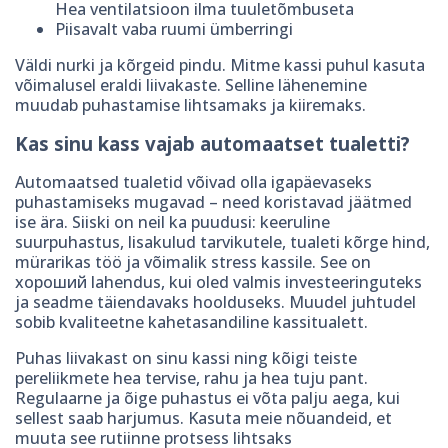
Hea ventilatsioon ilma tuuletõmbuseta
Piisavalt vaba ruumi ümberringi
Väldi nurki ja kõrgeid pindu. Mitme kassi puhul kasuta
võimalusel eraldi liivakaste. Selline lähenemine
muudab puhastamise lihtsamaks ja kiiremaks.
Kas sinu kass vajab automaatset tualetti?
Automaatsed tualetid võivad olla igapäevaseks
puhastamiseks mugavad – need koristavad jäätmed
ise ära. Siiski on neil ka puudusi: keeruline
suurpuhastus, lisakulud tarvikutele, tualeti kõrge hind,
mürarikas töö ja võimalik stress kassile. See on
хороший lahendus, kui oled valmis investeeringuteks
ja seadme täiendavaks hoolduseks. Muudel juhtudel
sobib kvaliteetne kahetasandiline kassitualett.
Puhas liivakast on sinu kassi ning kõigi teiste
pereliikmete hea tervise, rahu ja hea tuju pant.
Regulaarne ja õige puhastus ei võta palju aega, kui
sellest saab harjumus. Kasuta meie nõuandeid, et
muuta see rutiinne protsess lihtsaks