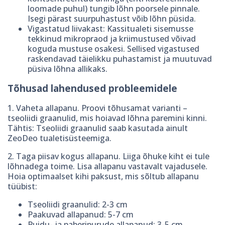
loomade puhul) tungib lõhn poorsele pinnale.
Isegi pärast suurpuhastust võib lõhn püsida.
Vigastatud liivakast: Kassitualeti sisemusse
tekkinud mikropraod ja kriimustused võivad
koguda mustuse osakesi. Sellised vigastused
raskendavad täielikku puhastamist ja muutuvad
püsiva lõhna allikaks.
Tõhusad lahendused probleemidele
1. Vaheta allapanu. Proovi tõhusamat varianti –
tseoliidi graanulid, mis hoiavad lõhna paremini kinni.
Tähtis: Tseoliidi graanulid saab kasutada ainult
ZeoDeo tualetisüsteemiga.
2. Taga piisav kogus allapanu. Liiga õhuke kiht ei tule
lõhnadega toime. Lisa allapanu vastavalt vajadusele.
Hoia optimaalset kihi paksust, mis sõltub allapanu
tüübist:
Tseoliidi graanulid: 2-3 cm
Paakuvad allapanud: 5-7 cm
Puidu- ja paberipurude allapanud: 3-5 cm