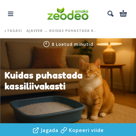
TAGASI
AJAVEEB
→ KUIDAS PUHASTADA KASSILIIVAKASTI
8 Loetud minutid
Kuidas puhastada
kassiliivakasti
Jagada
Kopeeri viide