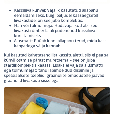
Kassiliiva kühvel: Vajalik kasutatud allapanu
eemaldamiseks, kuigi paljudel kaasaegsetel
liivakastidel on see juba komplektis.
Hari või tolmuimeja: Hädavajalikud abilised
liivakasti ümber laiali pudenenud kassiliiva
koristamiseks.
Alusmatt: Püüab kinni allapanu terad, mida kass
käppadega välja kannab.
Kui kasutad kahetasandilist kassitualetti, siis ei pea sa
kühvli ostmise pärast muretsema – see on juba
stardikomplektis kaasas. Lisaks ei vaja sa alusmatti
ega tolmuimejat: tänu läbimõeldud disainile ja
spetsiaalsete tseoliidi graanulite omadustele jäävad
graanulid liivakasti sisse ega